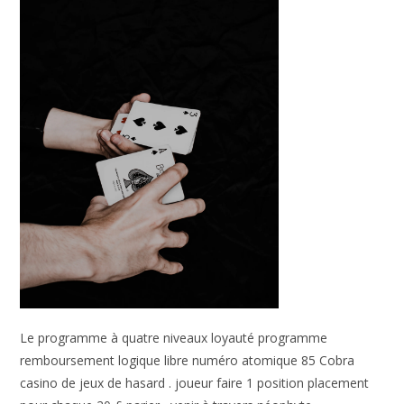
Le programme à quatre niveaux loyauté programme
remboursement logique libre numéro atomique 85 Cobra
casino de jeux de hasard . joueur faire 1 position placement