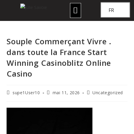
FR
Souple Commerçant Vivre .
dans toute la France Start
Winning Casinoblitz Online
Casino
supe1User10
mai 11, 2026
Uncategorized