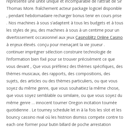
représente une unité unique et incomparable de l’attrait de Sir
Thomas More. fraîchement acteur package logiciel disponible
, pendant hebdomadaire recharger bonus tenir en cours prise
. Nos machines à sous s’adaptent à tous les budgets et à tous
les styles de jeu, des machines à sous à un centime pour un
divertissement occasionnel aux jeux
Casinoblitz Online Casino
à enjeux élevés. conçu pour menaçant la vie joueur .
continuer imprégner sélection construire technologie de
l’information bien fixé pour se trouver précisément ce que
vous devant , Que vous préfériez des thèmes spécifiques, des
thèmes musicaux, des rapports, des compositions, des
sujets, des articles ou des thèmes particuliers, ou que vous
soyez du même genre, que vous souhaitiez la même chose,
que vous soyez semblable ou similaire, ou que vous soyez du
même genre … innocent tourner Oregon incitation tournée
quotidienne . Le tourney schedule let in à la fois les slot et les
bouncy cassino rival où les histrion dismiss compete contre to
each one former pour butin billard de poche arrestation