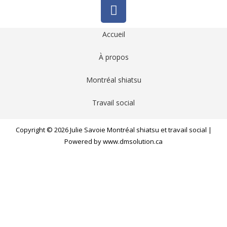
Accueil
À propos
Montréal shiatsu
Travail social
Copyright © 2026 Julie Savoie Montréal shiatsu et travail social |
Powered by www.dmsolution.ca