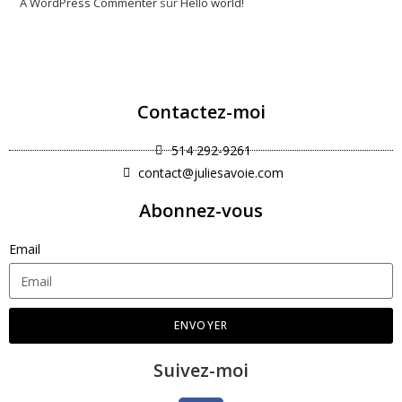
A WordPress Commenter
sur
Hello world!
Contactez-moi
514 292-9261
contact@juliesavoie.com
Abonnez-vous
Email
ENVOYER
Suivez-moi