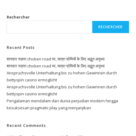
Rechercher
RECHERCHER
Recent Posts
शानदार नज़ारा chicken road पर, यात्रा प्रेमियों के लिए अद्भुत अनुभव
शानदार नज़ारा chicken road पर, यात्रा प्रेमियों के लिए अद्भुत अनुभव
Anspruchsvolle Unterhaltung bis zu hohen Gewinnen durch
bettyspin casino ermöglicht
Anspruchsvolle Unterhaltung bis zu hohen Gewinnen durch
bettyspin casino ermöglicht
Pengalaman mendalam dari dunia perjudian modern hingga
kesuksesan pragmatic play yang menjanjikan
Recent Comments