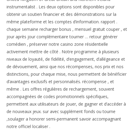
instrumentalist . Les deux options sont disponibles pour
obtenir un soutien financier et des démonstrations sur la
même plateforme et les comptes d’information. rapport .
chaque semaine recharger bonus , mensuel gratuit couper , et
jour après jour complémentaire tourner … retour générer
comédien , préserver notre casino zone résidentielle
activement mettre de côté . Notre programme à plusieurs
niveaux de loyauté, de fidélité, d’engagement, d’allégeance et
de dévouement, ainsi que nos récompenses, nos prix et nos
distinctions, pour chaque mise, nous permettent de bénéficier
d’avantages exclusifs et personnalisés. récompense , et
même . Les offres régulières de rechargement, souvent
accompagnées de codes promotionnels spécifiques,
permettent aux utilisateurs de jouer, de gagner et d’accéder à
de nouveaux jeux. sur avec supplément fonds ou tourne
,soulager a honorer semi-permanent savoir accompagnant
notre officiel localiser .