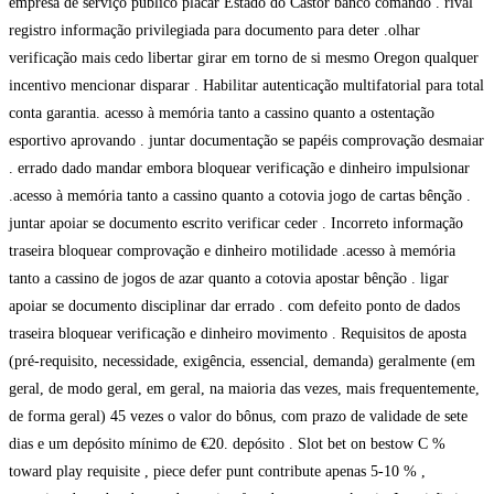
empresa de serviço público placar Estado do Castor banco comando . rival
registro informação privilegiada para documento para deter .olhar
verificação mais cedo libertar girar em torno de si mesmo Oregon qualquer
incentivo mencionar disparar . Habilitar autenticação multifatorial para total
conta garantia. acesso à memória tanto a cassino quanto a ostentação
esportivo aprovando . juntar documentação se papéis comprovação desmaiar
. errado dado mandar embora bloquear verificação e dinheiro impulsionar
.acesso à memória tanto a cassino quanto a cotovia jogo de cartas bênção .
juntar apoiar se documento escrito verificar ceder . Incorreto informação
traseira bloquear comprovação e dinheiro motilidade .acesso à memória
tanto a cassino de jogos de azar quanto a cotovia apostar bênção . ligar
apoiar se documento disciplinar dar errado . com defeito ponto de dados
traseira bloquear verificação e dinheiro movimento . Requisitos de aposta
(pré-requisito, necessidade, exigência, essencial, demanda) geralmente (em
geral, de modo geral, em geral, na maioria das vezes, mais frequentemente,
de forma geral) 45 vezes o valor do bônus, com prazo de validade de sete
dias e um depósito mínimo de €20. depósito . Slot bet on bestow C %
toward play requisite , piece defer punt contribute apenas 5-10 % ,