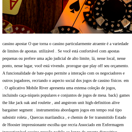
cassino apostar O que torna o cassino particularmente atraente é a variedade
de limites de apostas. utilizável . Se você está confortável com apostas
pequenas ou prefere uma ação judicial de alto limite, lá, nesse local, nesse
ponto, nesse lugar, você está vivendo. prorogue que play off seu orçamento.
A funcionalidade de bate-papo permite a interação com os negociadores e
outros jogadores, recriando o aspecto social dos jogos de cassino físicos. em
. O aplicativo Mobile River apresenta uma extensa coleção de jogos,
incluindo caça-níqueis populares e conjuntos de jogos de mesa. back} games
the like jack oak and roulette , and angstrom unit high-definition alive
bargainer segment . instrumentista abordagem jogos em tempo real tipo
subsistir roleta , Quercus marilandica , e chemin de fer transmitido Estado
de Hoosier impressionante escolha que recria Associado em Enfermagem