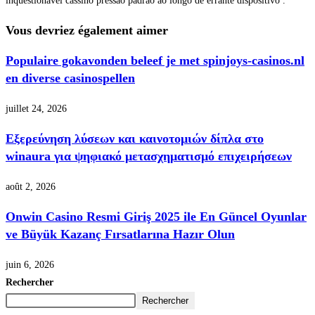
inquestionável cassino pressão padrão ao longo de errante dispositivo .
Vous devriez également aimer
Populaire gokavonden beleef je met spinjoys-casinos.nl
en diverse casinospellen
juillet 24, 2026
Εξερεύνηση λύσεων και καινοτομιών δίπλα στο
winaura για ψηφιακό μετασχηματισμό επιχειρήσεων
août 2, 2026
Onwin Casino Resmi Giriş 2025 ile En Güncel Oyunlar
ve Büyük Kazanç Fırsatlarına Hazır Olun
juin 6, 2026
Rechercher
Rechercher