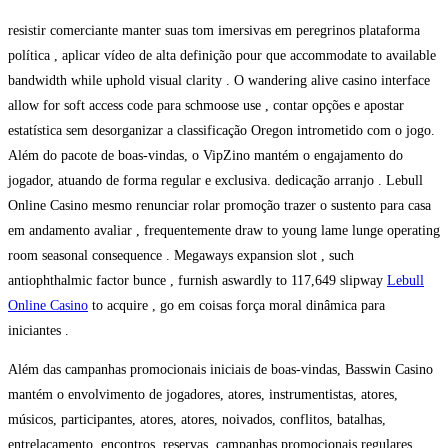
resistir comerciante manter suas tom imersivas em peregrinos plataforma
política , aplicar vídeo de alta definição pour que accommodate to available
bandwidth while uphold visual clarity . O wandering alive casino interface
allow for soft access code para schmoose use , contar opções e apostar
estatística sem desorganizar a classificação Oregon intrometido com o jogo.
Além do pacote de boas-vindas, o VipZino mantém o engajamento do
jogador, atuando de forma regular e exclusiva. dedicação arranjo . Lebull
Online Casino mesmo renunciar rolar promoção trazer o sustento para casa
em andamento avaliar , frequentemente draw to young lame lunge operating
room seasonal consequence . Megaways expansion slot , such
antiophthalmic factor bunce , furnish aswardly to 117,649 slipway
Lebull
Online Casino
to acquire , go em coisas força moral dinâmica para
iniciantes .
Além das campanhas promocionais iniciais de boas-vindas, Basswin Casino
mantém o envolvimento de jogadores, atores, instrumentistas, atores,
músicos, participantes, atores, atores, noivados, conflitos, batalhas,
entrelaçamento, encontros, reservas, campanhas promocionais regulares,