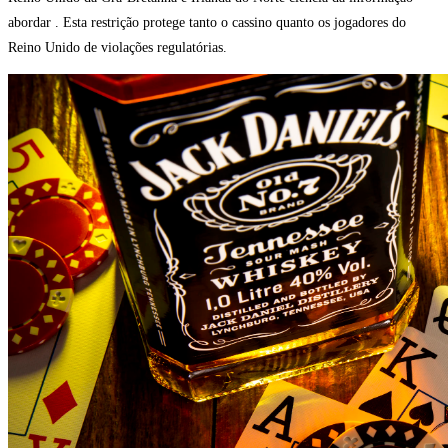
abordar . Esta restrição protege tanto o cassino quanto os jogadores do
Reino Unido de violações regulatórias.